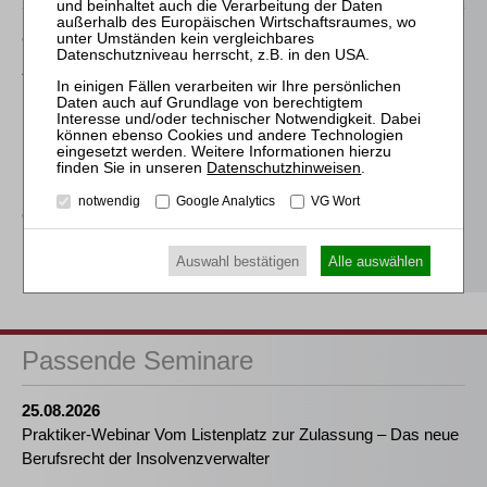
Gehrlein / Thole
Aktuelle Probleme der
Insolvenzanfechtung
Prütting / Bork / Jacoby (Hrsg.)
InsO – Kommentar zur
Datenschutzhinweisen
.
Insolvenzordnung
notwendig
Google Analytics
VG Wort
Graf-Schlicker (Hrsg.)
InsO
Auswahl bestätigen
Alle auswählen
Passende Seminare
25.08.2026
Praktiker-Webinar Vom Listenplatz zur Zulassung – Das neue
Berufsrecht der Insolvenzverwalter