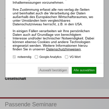
Schröder
Die Reform des
Eigenkapitalersatzrechts
durch das MoMiG
Maier
Schutz der
Gesellschafter in den
Sanierungsplanverfahren
deutschen, französischen
Datenschutzhinweisen
.
und englischen Rechts
notwendig
Google Analytics
VG Wort
Schmitz-Justen
Die Haftung des
Kommanditisten in der
Auswahl bestätigen
Alle auswählen
Insolvenz der
Gesellschaft
Passende Seminare