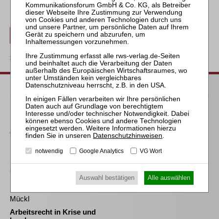
Erwerben Sie den gewünschten Beitrag kostenpflichtig mit
PayPal
.
Beitrag für 21,90 € inkl. 7 % MwSt. kaufen
zurück
Passende Bücher
Piroth
Die umsatzsteuerliche
Organschaft in Krise und
Datenschutzhinweisen
.
Insolvenz
notwendig
Google Analytics
VG Wort
Denkhaus / Ziegenhagen
Unternehmenskauf in
Auswahl bestätigen
Alle auswählen
Krise und Insolvenz
Mückl
Arbeitsrecht in Krise und