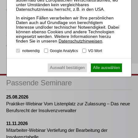
Eigenkapitalersatzrechts
durch das MoMiG
Meyer
Die Freigabe der
selbständigen Tätigkeit
nach § 35 Abs. 2 InsO aus
Datenschutzhinweisen
.
arbeitsrechtlicher
Perspektive
notwendig
Google Analytics
VG Wort
Auswahl bestätigen
Alle auswählen
Passende Seminare
25.08.2026
Praktiker-Webinar Vom Listenplatz zur Zulassung – Das neue
Berufsrecht der Insolvenzverwalter
11.11.2026
Mitarbeiter-Webinar Vertiefung der Bearbeitung der
Insolvenztabelle