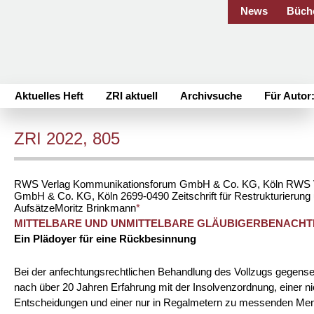
News
Büch
Aktuelles Heft
ZRI aktuell
Archivsuche
Für Autor
ZRI 2022, 805
RWS Verlag Kommunikationsforum GmbH & Co. KG, Köln
RWS V
GmbH & Co. KG, Köln
2699-0490
Zeitschrift für Restrukturierun
Aufsätze
Moritz
Brinkmann
*
MITTELBARE UND UNMITTELBARE GLÄUBIGERBENACHT
Ein Plädoyer für eine Rückbesinnung
Bei der anfechtungsrechtlichen Behandlung des Vollzugs gegensei
nach über 20 Jahren Erfahrung mit der Insolvenzordnung, einer n
Entscheidungen und einer nur in Regalmetern zu messenden Men