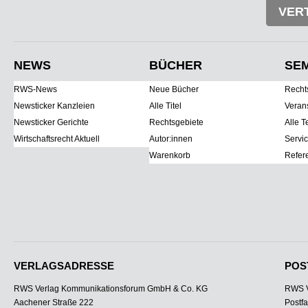
VER
NEWS
BÜCHER
SE
RWS-News
Neue Bücher
Recht
Newsticker Kanzleien
Alle Titel
Veran
Newsticker Gerichte
Rechtsgebiete
Alle T
Wirtschaftsrecht Aktuell
Autor:innen
Servi
Warenkorb
Refer
VERLAGSADRESSE
POS
RWS Verlag Kommunikationsforum GmbH & Co. KG
RWS V
Aachener Straße 222
Postf