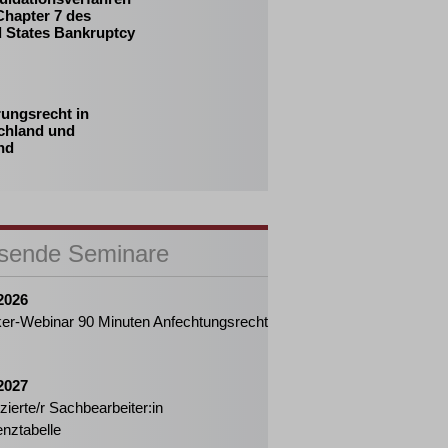
Chapter 7 des
d States Bankruptcy
rungsrecht in
chland und
nd
sende Seminare
2026
ker-Webinar 90 Minuten Anfechtungsrecht
2027
fizierte/r Sachbearbeiter:in
enztabelle