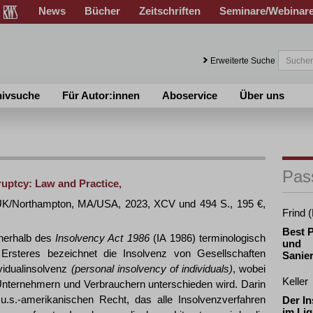
News
Bücher
Zeitschriften
Seminare/Webinar
Erweiterte Suche
hivsuche
Für Autor:innen
Aboservice
Über uns
Pas
ruptcy: Law and Practice,
 UK/Northampton, MA/USA, 2023, XCV und 494 S., 195 €,
Frind 
Best P
nnerhalb des
Insolvency Act 1986
(IA 1986) terminologisch
und
 Ersteres bezeichnet die Insolvenz von Gesellschaften
Sanie
ividualinsolvenz
(personal insolvency of individuals)
, wobei
Keller
 Unternehmern und Verbrauchern unterschieden wird. Darin
u.s.-amerikanischen Recht, das alle Insolvenzverfahren
Der In
im Liq