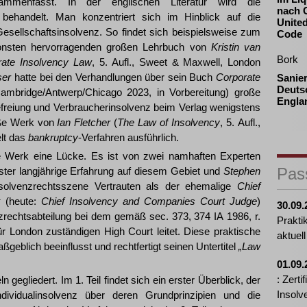
menfasst. In der englischen Literatur wird die
nach 
ch behandelt. Man konzentriert sich im Hinblick auf die
Unite
Gesellschaftsinsolvenz. So findet sich beispielsweise zum
Code
sonsten hervorragenden großen Lehrbuch von
Kristin van
Bork
rate Insolvency Law
, 5. Aufl., Sweet & Maxwell, London
ser
hatte bei den Verhandlungen über sein Buch
Corporate
Sanie
Deuts
 Cambridge/Antwerp/Chicago 2023, in Vorbereitung) große
Engla
efreiung und Verbraucherinsolvenz beim Verlag wenigstens
oße Werk von
Ian Fletcher
(
The Law of Insolvency
, 5. Aufl.,
lt das
bankruptcy
-Verfahren ausführlich.
de Werk eine Lücke. Es ist von zwei namhaften Experten
Pas
ister langjährige Erfahrung auf diesem Gebiet und
Stephen
nsolvenzrechtsszene Vertrauten als der ehemalige
Chief
t
(heute:
Chief Insolvency and Companies Court Judge
)
30.09.
nzrechtsabteilung bei dem gemäß sec. 373, 374 IA 1986, r.
Prakti
r London zuständigen High Court leitet. Diese praktische
aktuell
geblich beeinflusst und rechtfertigt seinen Untertitel
„Law
01.09.
: Zerti
n gegliedert. Im 1. Teil findet sich ein erster Überblick, der
Insolv
dividualinsolvenz über deren Grundprinzipien und die