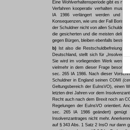
Eine Wohlverhaltensperiode gibt es nur 
Verfahren kooperativ verhalten muss. 
IA 1986 verlängert werden und es d
Konsequenzen, wie uns der Fall Boris Bec
der Schuldner nicht von allen Schulden b
die gesicherten und die meisten delikt
gegen Bürgen, bleiben ebenfalls bestehe
b)
Ist also die Restschuldbefreiung in E
Deutschland, stellt sich für „Insolvenzt
Sie wird im vorliegenden Werk weniger i
vielmehr in dem dieser Frage besonders
sec. 265 IA 1986. Nach dieser Vorschrift
Schuldner in England seinen COMI
(ce
Geltungsbereich der EuInsVO), einen Wo
letzten drei Jahren vor dem Insolvenzant
Recht auch nach dem Brexit noch an COM
Regelungen der EuInsVO orientiert. An
sec. 265 IA 1986 geändert) genügt
Insolvenzantrages nicht mehr. Anerkenn
auf § 343 Abs. 1 Satz 2 InsO nur dann g