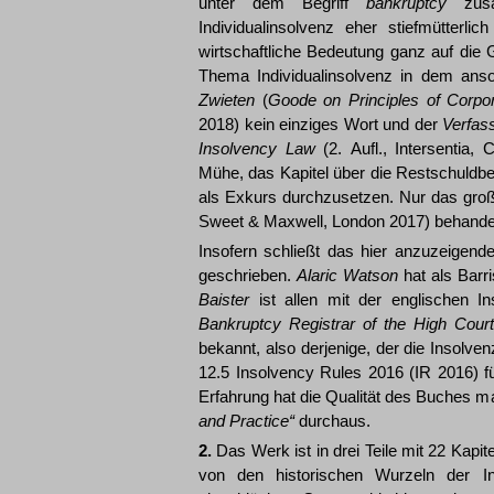
unter dem Begriff
bankruptcy
zusam
Individualinsolvenz eher stiefmütterli
wirtschaftliche Bedeutung ganz auf die 
Thema Individualinsolvenz in dem an
Zwieten
(
Goode on Principles of Corpo
2018) kein einziges Wort und der
Verfas
Insolvency Law
(2. Aufl., Intersentia,
Mühe, das Kapitel über die Restschuldb
als Exkurs durchzusetzen. Nur das gr
Sweet & Maxwell, London 2017) behande
Insofern schließt das hier anzuzeigen
geschrieben.
Alaric Watson
hat als Barr
Baister
ist allen mit der englischen I
Bankruptcy Registrar of the High Cour
bekannt, also derjenige, der die Insolve
12.5 Insolvency Rules 2016 (IR 2016) fü
Erfahrung hat die Qualität des Buches maß
and Practice“
durchaus.
2.
Das Werk ist in drei Teile mit 22 Kapitel
von den historischen Wurzeln der In