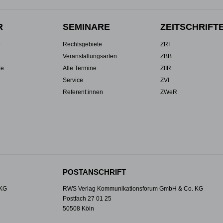
R
SEMINARE
ZEITSCHRIFT
r
Rechtsgebiete
ZRI
Veranstaltungsarten
ZBB
te
Alle Termine
ZfIR
Service
ZVI
Referent:innen
ZWeR
POSTANSCHRIFT
 KG
RWS Verlag Kommunikationsforum GmbH & Co. KG
Postfach 27 01 25
50508 Köln