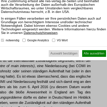
insoweit, als sich der Schuldner während dieses Jahres im
Tut er das nicht, kann die Frist gemäß sec. 279 Abs. 3
rohen in gravierenden Fällen sogar strafrechtliche
ker eindrucksvoll gelehrt hat. Wie in Deutschland, so wird
efreit. Unberührt bleiben gemäß sec. 281 IA 1986 vor allem
ischen Forderungen. Haftungsansprüche gegen Dritte, etwa
n.
Datenschutzhinweisen
.
ngland deutlich leichter und schneller erreichbar als in
notwendig
Google Analytics
VG Wort
ouristen“ die Frage nach der internationalen Zuständigkeit.
m 22. Kapitel über das Internationale Insolvenzrecht als
Auswahl bestätigen
Alle auswählen
 gewidmeten 3. Kapitel behandelt. Die zentrale Norm ist
 ist die internationale Zuständigkeit begründet, wenn der
ntre of main interests)
, eine Niederlassung (bei COMI im
hnsitz oder seinen ständigen Aufenthalt hat (oder in den
rag hatte). Es ist etwas überraschend, dass das englische
I und Niederlassung festhält und sich damit eng an den
ders als bis zum 6. April 2016 (zu diesem Datum wurde
 also die bloße Anwesenheit in England am Tag des
ungsprobleme dürfte es daher in Deutschland im Hinblick
eben, wenn die Zuständigkeit auf den ständigen Aufenthalt