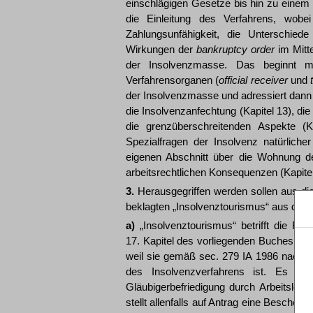
einschlägigen Gesetze bis hin zu einem e
die Einleitung des Verfahrens, wobe
Zahlungsunfähigkeit, die Unterschie
Wirkungen der
bankruptcy order
im Mitte
der Insolvenzmasse. Das beginnt m
Verfahrensorganen (
official receiver
und
der Insolvenzmasse und adressiert dann i
die Insolvenzanfechtung (Kapitel 13), di
die grenzüberschreitenden Aspekte (K
Spezialfragen der Insolvenz natürlich
eigenen Abschnitt über die Wohnung de
arbeitsrechtlichen Konsequenzen (Kapitel
3.
Herausgegriffen werden sollen aus dies
beklagten „Insolvenztourismus“ aus deut
a)
„Insolvenztourismus“ betrifft die Re
17. Kapitel des vorliegenden Buches gewi
weil sie gemäß sec. 279 IA 1986 nach e
des Insolvenzverfahrens ist. Es be
Gläubigerbefriedigung durch Arbeitsleis
stellt allenfalls auf Antrag eine Beschei