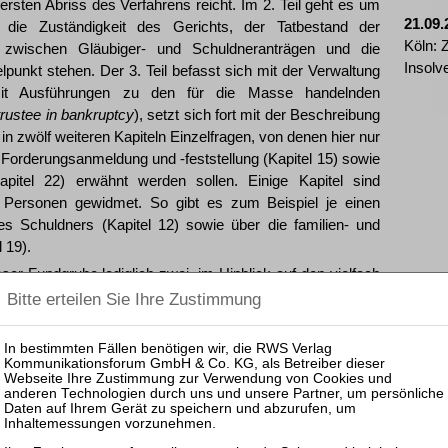
rsten Abriss des Verfahrens reicht. Im 2. Teil geht es um
21.09.
i die Zuständigkeit des Gerichts, der Tatbestand der
Köln: Z
de zwischen Gläubiger- und Schuldneranträgen und die
Insolv
lpunkt stehen. Der 3. Teil befasst sich mit der Verwaltung
it Ausführungen zu den für die Masse handelnden
trustee in bankruptcy
), setzt sich fort mit der Beschreibung
n zwölf weiteren Kapiteln Einzelfragen, von denen hier nur
e Forderungsanmeldung und -feststellung (Kapitel 15) sowie
apitel 22) erwähnt werden sollen. Einige Kapitel sind
er Personen gewidmet. So gibt es zum Beispiel je einen
s Schuldners (Kapitel 12) sowie über die familien- und
 19).
er Fundgrube lediglich zwei, im Hinblick auf den vielfach
scher Sicht besonders interessante Aspekte.
stschuldbefreiung, in England
discharge
genannt, der das
dmet ist. Sie ist in England besonders leicht zu erlangen,
iner Verfahrensdauer von einem Jahr automatische Folge
darf also weder eines Beitrags des Schuldners zur
tung noch ergeht ein gerichtlicher Beschluss; das Gericht
nigung über die Restschuldbefreiung aus (r. 10.144 IR 2016).