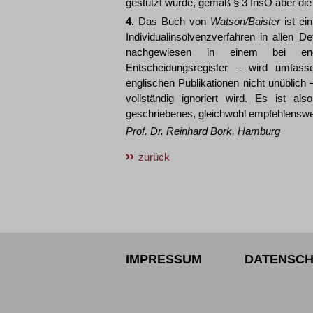
gestützt wurde, gemäß § 3 InsO aber die
4.
Das Buch von
Watson/Baister
ist ei
Individualinsolvenzverfahren in allen 
nachgewiesen in einem bei engli
Entscheidungsregister – wird umfas
englischen Publikationen nicht unüblic
vollständig ignoriert wird. Es ist al
geschriebenes, gleichwohl empfehlenswert
Prof. Dr.
Reinhard
Bork
, Hamburg
zurück
IMPRESSUM
DATENSCH