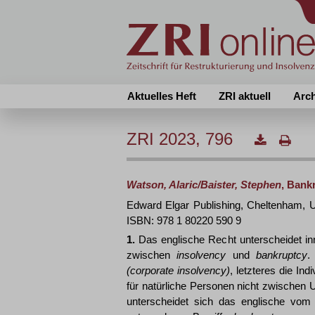
Aktuelles Heft
ZRI aktuell
Arc
ZRI 2023, 796
Watson, Alaric/Baister, Stephen
, Bank
Edward Elgar Publishing, Cheltenham,
ISBN: 978 1 80220 590 9
1.
Das englische Recht unterscheidet i
zwischen
insolvency
und
bankruptcy
.
(corporate
insolvency)
, letzteres die Ind
für natürliche Personen nicht zwischen
unterscheidet sich das englische vom 