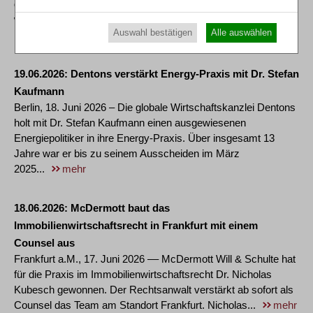
dass sich Dr. Daniel Möritz ihrer Partnerschaft anschließt. Er
wird am Münchner Standort tätig sein. Daniel Möritz verfügt
Auswahl bestätigen
Alle auswählen
über einen hervorragenden Ruf im...
mehr
19.06.2026
Dentons verstärkt Energy-Praxis mit Dr. Stefan
Kaufmann
Berlin, 18. Juni 2026 – Die globale Wirtschaftskanzlei Dentons
holt mit Dr. Stefan Kaufmann einen ausgewiesenen
Energiepolitiker in ihre Energy-Praxis. Über insgesamt 13
Jahre war er bis zu seinem Ausscheiden im März
2025...
mehr
18.06.2026
McDermott baut das
Immobilienwirtschaftsrecht in Frankfurt mit einem
Counsel aus
Frankfurt a.M., 17. Juni 2026 –– McDermott Will & Schulte hat
für die Praxis im Immobilienwirtschaftsrecht Dr. Nicholas
Kubesch gewonnen. Der Rechtsanwalt verstärkt ab sofort als
Counsel das Team am Standort Frankfurt. Nicholas...
mehr