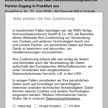
Partner-Zugang in Frankfurt aus
Frankfurt a. M., 23. Juni 2026 – McDermott Will & Schulte
verstärkt die europäische Transaktionspraxis mit Olena
Tokman als Partnerin im Bereich Investmentfonds. Sie
schließt sich zum 1. August 2026 der Kanzlei am
Frankfurter...
mehr
23.06.2026
Baker McKenzie ernennt neuen Partner sowie
neue Counsel in Deutschland
Global/Frankfurt, 23. Juni 2026 – Baker McKenzie ernennt in
Deutschland mit Wirkung zum 1. Juli 2026 einen neuen
Partner und drei neue Counsel. Prof. Dr. Artur M. Swierczok
wurde zum Partner am Standort Frankfurt ernannt.
Seine...
mehr
22.06.2026
Freshfields gewinnt Daniel Möritz als neuen
Partner in München
Datenschutzhinweisen
.
Die globale Wirtschaftskanzlei Freshfields gibt heute bekannt,
notwendig
Google Analytics
VG Wort