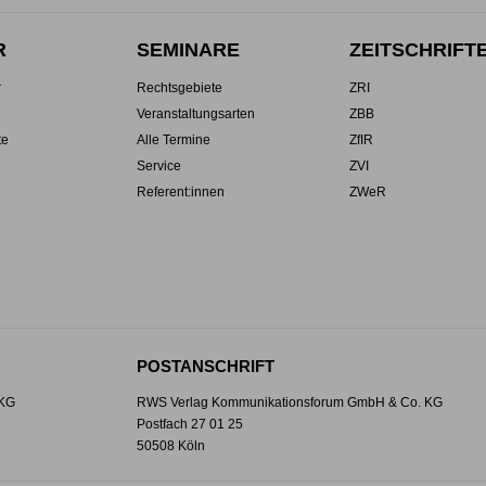
R
SEMINARE
ZEITSCHRIFT
r
Rechtsgebiete
ZRI
Veranstaltungsarten
ZBB
te
Alle Termine
ZfIR
Service
ZVI
Referent:innen
ZWeR
POSTANSCHRIFT
 KG
RWS Verlag Kommunikationsforum GmbH & Co. KG
Postfach 27 01 25
50508 Köln