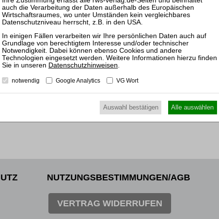
Sanier
ewünschten Beitrag kostenpflichtig mit
PayPal
.
09.11.
Frankfu
nkl. 7 % MwSt. kaufen
und Ge
Datenschutzhinweisen
.
notwendig
Google Analytics
VG Wort
Auswahl bestätigen
Alle auswählen
UTZ
NUTZUNGSBESTIMMUNGEN/AGB
VERTRAG WIDERRUFEN