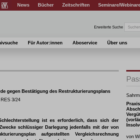
News
Bücher
Zeitschriften
Seminare/Webinar
Erweiterte Suche
hivsuche
Für Autor:innen
Aboservice
Über uns
Pas
de gegen Bestätigung des Restrukturierungsplans
Sahrm
1 RES 3/24
Praxis
Absch
Vergü
(vorlä
lechterstellung ist es erforderlich, dass sich der
Insol
wecke schlüssiger Darlegung jedenfalls mit der von
urierungsplan aufgestellten Vergleichsrechnung
von W