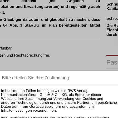
ivszenarien darstellt (mit Angaben zu
Schne
allokation und Erwartungswerten) und regelmäßig auch
Kapita
lt.
Schrö
e Gläubiger darzutun und glaubhaft zu machen, dass
§ 64 Abs. 3 StaRUG im Plan bereitgestellten Mittel
Die R
Eigenk
durch
rfügbar.
zen und Rechtsprechung frei.
Pas
25.08.
Prakti
fügen, können Sie den gewünschten Beitrag trotzdem
Zulass
Insolv
ewünschten Beitrag kostenpflichtig per Rechnung.
25.11.
Prakti
nkl. 7 % MwSt. kaufen
und Ko