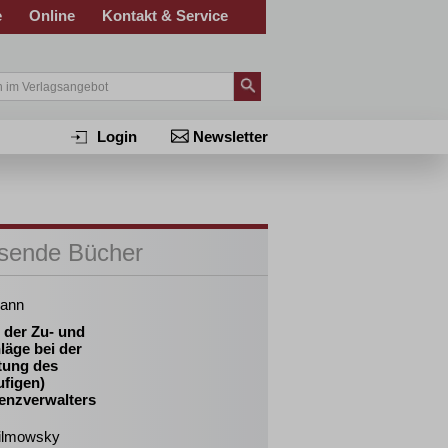
e
Online
Kontakt & Service
Login
Newsletter
sende Bücher
ann
 der Zu- und
läge bei der
tung des
ufigen)
venzverwalters
ilmowsky