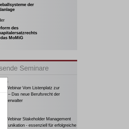
eballsysteme der
lanlage
der
eform des
apitalersatzrechts
 das MoMiG
sende Seminare
2026
ker-Webinar Vom Listenplatz zur
ung – Das neue Berufsrecht der
enzverwalter
2026
ker-Webinar Stakeholder Management
mmunikation - essenziell für erfolgreiche