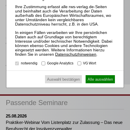
Eigenkapitalersatzrechts
durch das MoMiG
Keller
Der Insolvenzverwalter
im Liquidationsverfahren
nach Chapter 7 des
United States Bankruptcy
Code
Falk
Datenschutzhinweisen
.
Die Verwirkung der
notwendig
Google Analytics
VG Wort
Vergütung des
Insolvenzverwalters
Auswahl bestätigen
Alle auswählen
Passende Seminare
25.08.2026
Praktiker-Webinar Vom Listenplatz zur Zulassung – Das neue
Berufsrecht der Insolvenzverwalter