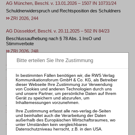
AG München, Beschl. v. 13.01.2026 – 1507 IN 10731/24
Schuldnerwiderspruch und Rechtsposition des Schuldners
ZRI 2026, 244
AG Düsseldorf, Beschl. v. 20.11.2025 – 502 IN 84/23
Beschlussaufhebung nach § 78 Abs. 1 InsO und
Stimmverbote
ZRI 2026, 248
AG München, Beschl. v. 12.11.2025 – 1500 IN 1060/25
Vergütung des vorläufigen Insolvenzverwalters
ZRI 2026, 254
LAG Stuttgart, Urt. v. 12.11.2025 – 4 Sa 5/25
Umsatzsteueranmeldungen einer Partei gegenüber
Zivilgerichten nicht bindend
ZRI 2026, 257
OVG Lüneburg, Urt. v. 09.02.2026 – 13 KS 126/24
Unterbrechung eines Verbotsverfahrens (§ 240 ZPO)