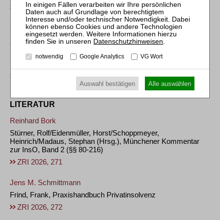
ZRI 2026, 263
Strafrecht
Datenschutzhinweisen
.
OVG Münster, Beschl. v. 29.12.2025 – 4 B 154/25
Rechtsfolgen der Verstöße gegen § 6 Abs. 2 Satz 2 Nr. 3 lit. a
notwendig
Google Analytics
VG Wort
und b GmbHG
ZRI 2026, 268
Auswahl bestätigen
Alle auswählen
LITERATUR
Reinhard Bork
Stürner, Rolf/Eidenmüller, Horst/Schoppmeyer,
Heinrich/Madaus, Stephan (Hrsg.), Münchener Kommentar
zur InsO, Band 2 (§§ 80-216)
ZRI 2026, 271
Jens M. Schmittmann
Frind, Frank, Praxishandbuch Privatinsolvenz
ZRI 2026, 272