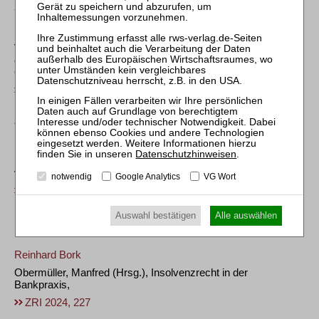
Steuerrecht
BFH, Urt. v. 06.12.2023 – XI R 5/20 +
Vorsteuerberichtigung bei der Organgesellschaft aufgrund
einer erfolgreichen Insolvenzanfechtung durch den
Organträger
ZRI 2024, 220
Arbeitsrecht
BAG, Vorlagebeschl. v. 01.02.2024 – 2 AS 22/23 (A)
Datenschutzhinweisen
.
Unionsrechtliche Auslegung der Vorschrift über die Anzeige
von Massenentlassungen
notwendig
Google Analytics
VG Wort
ZRI 2024, 223
Auswahl bestätigen
Alle auswählen
LITERATUR
Reinhard Bork
Obermüller, Manfred (Hrsg.), Insolvenzrecht in der
Bankpraxis,
ZRI 2024, 227