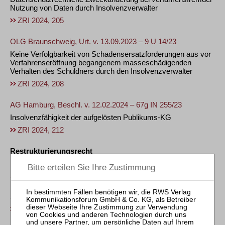
Nutzung von Daten durch Insolvenzverwalter
ZRI 2024, 205
OLG Braunschweig, Urt. v. 13.09.2023 – 9 U 14/23
Keine Verfolgbarkeit von Schadensersatzforderungen aus vor
Verfahrenseröffnung begangenem masseschädigenden
Verhalten des Schuldners durch den Insolvenzverwalter
ZRI 2024, 208
AG Hamburg, Beschl. v. 12.02.2024 – 67g IN 255/23
Insolvenzfähigkeit der aufgelösten Publikums-KG
ZRI 2024, 212
Restrukturierungsrecht
EuGH GA (Generalanwalt Jean Richard de la Tour),
Schlussanträge v. 11.01.2024 – Rs C-20/23
Keine erschöpfende Aufzählung der Liste von
Schuldenkategorien („Instituto da Segurança Social u. a.“)
ZRI 2024, 215