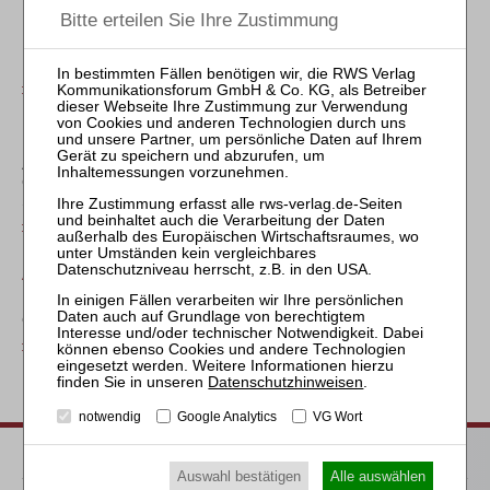
Überschreitung der für Mitglieder des Gläubigerausschusses
in der InsVV festgelegten Stundensätze in besonderen Fällen
mit Anmerkung von
Jürgen Blersch
ZRI 2021, 251
BGH, Versäumnisurt. v. 03.09.2020 – III ZR 56/19
Zahlungszusage des Geschäftsführers einer insolventen
GmbH gegenüber einem Gesellschaftsgläubiger als
Schuldbeitritt
ZRI 2021, 255
AG Ludwigshafen, Beschl. v. 26.01.2021 – 3a IN 139/19
Prüfungsbefugnis des Insolvenzgerichts bei der Bildung von
Gruppen im Insolvenzplan
ZRI 2021, 259
Datenschutzhinweisen
.
notwendig
Google Analytics
VG Wort
Heftarchiv
Auswahl bestätigen
Alle auswählen