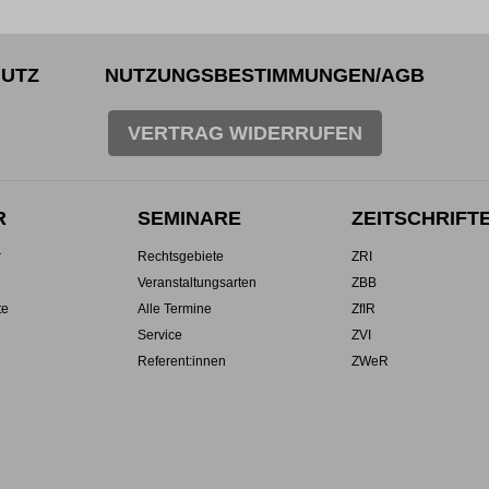
UTZ
NUTZUNGSBESTIMMUNGEN/AGB
VERTRAG WIDERRUFEN
R
SEMINARE
ZEITSCHRIFT
r
Rechtsgebiete
ZRI
Veranstaltungsarten
ZBB
te
Alle Termine
ZfIR
Service
ZVI
Referent:innen
ZWeR