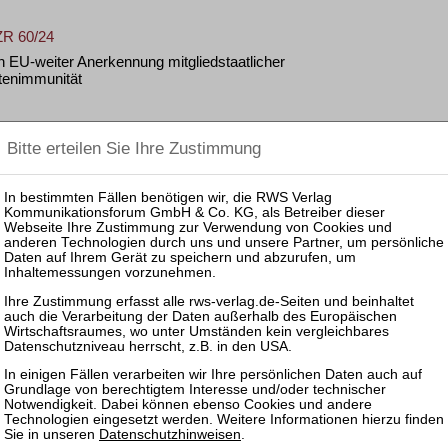
ZR 60/24
EU-weiter Anerkennung mitgliedstaatlicher
tenimmunität
r auskömmlichen Masse
3
gsfrist) ohne jede Erläuterung regelmäßig ohne
hängiger Vertragsbeendigungklauseln
Datenschutzhinweisen
.
2