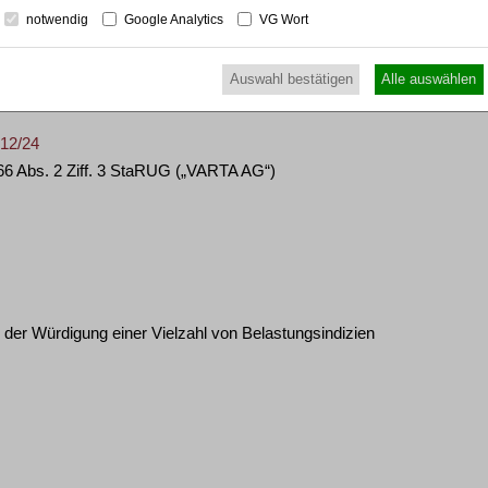
srücknahme (Vergütungsfestsetzung) durch den
notwendig
Google Analytics
VG Wort
Auswahl bestätigen
Alle auswählen
 12/24
§ 66 Abs. 2 Ziff. 3 StaRUG („VARTA AG“)
er Würdigung einer Vielzahl von Belastungsindizien