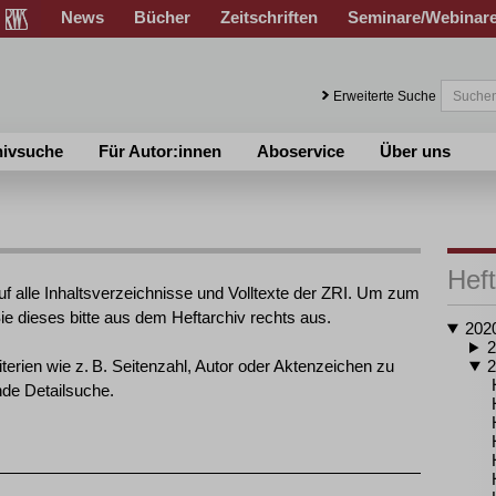
News
Bücher
Zeitschriften
Seminare/Webinar
Erweiterte Suche
hivsuche
Für Autor:innen
Aboservice
Über uns
Heft
uf alle Inhaltsverzeichnisse und Volltexte der ZRI. Um zum
e dieses bitte aus dem Heftarchiv rechts aus.
202
2
erien wie z. B. Seitenzahl, Autor oder Aktenzeichen zu
2
nde Detailsuche.