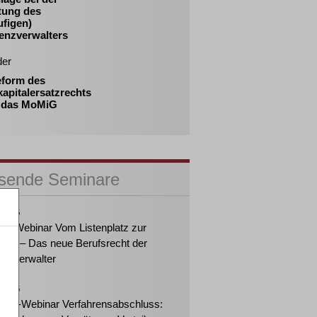
tung des
ufigen)
venzverwalters
der
eform des
apitalersatzrechts
 das MoMiG
sende Seminare
2026
ker-Webinar Vom Listenplatz zur
ung – Das neue Berufsrecht der
enzverwalter
2026
eiter-Webinar Verfahrensabschluss: