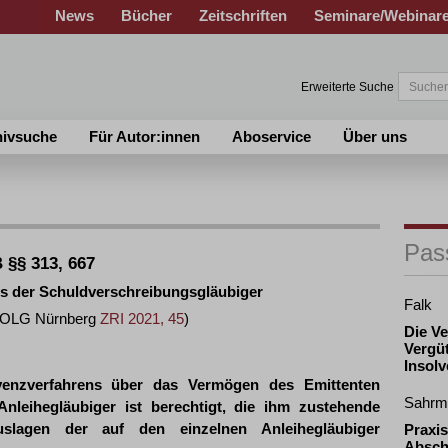
News
Bücher
Zeitschriften
Seminare/Webinar
Erweiterte Suche
hivsuche
Für Autor:innen
Aboservice
Über uns
Pas
 §§ 313, 667
s der Schuldverschreibungsgläubiger
Falk
0 (OLG Nürnberg
ZRI 2021, 45
)
Die V
Vergü
Insol
venzverfahrens über das Vermögen des Emittenten
Sahrm
Anleihegläubiger ist berechtigt, die ihm zustehende
lagen der auf den einzelnen Anleihegläubiger
Praxis
Absch