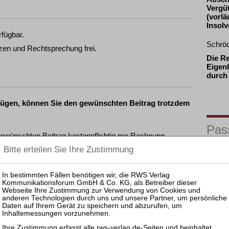
Vergü
(vorlä
Insol
rfügbar.
Schrö
zen und Rechtsprechung frei.
Die R
Eigenk
durch
fügen, können Sie den gewünschten Beitrag trotzdem
Pas
ewünschten Beitrag kostenpflichtig per Rechnung.
25.08.
nkl. 7 % MwSt. kaufen
Prakti
Zulass
Insolv
ewünschten Beitrag kostenpflichtig mit
PayPal
.
15.09.
nkl. 7 % MwSt. kaufen
Mitarb