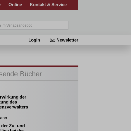
e
Online
Kontakt & Service
Login
Newsletter
sende Bücher
erwirkung der
tung des
venzverwalters
ann
 der Zu- und
läge bei der