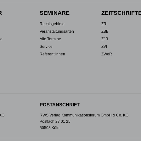
R
SEMINARE
ZEITSCHRIFT
r
Rechtsgebiete
ZRI
Veranstaltungsarten
ZBB
te
Alle Termine
ZfIR
Service
ZVI
Referent:innen
ZWeR
POSTANSCHRIFT
 KG
RWS Verlag Kommunikationsforum GmbH & Co. KG
Postfach 27 01 25
50508 Köln