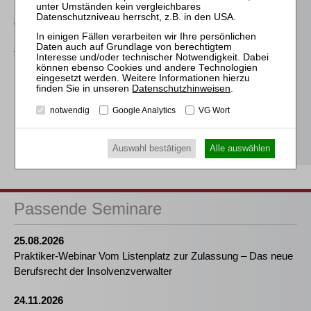
Eigenkapitalersatzrechts
durch das MoMiG
Zimmer
InsVV
Datenschutzhinweisen
.
Kleindiek
notwendig
Google Analytics
VG Wort
Die Anfechtung der
Eröffnungsentscheidung
nach Art. 5 EuInsVO
Auswahl bestätigen
Alle auswählen
Passende Seminare
25.08.2026
Praktiker-Webinar Vom Listenplatz zur Zulassung – Das neue
Berufsrecht der Insolvenzverwalter
24.11.2026