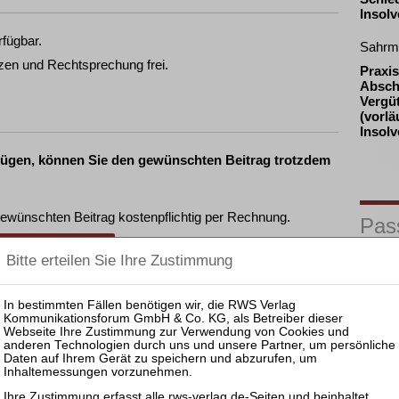
Insol
rfügbar.
Sahrm
zen und Rechtsprechung frei.
Praxis
Absch
Vergü
(vorlä
Insol
fügen, können Sie den gewünschten Beitrag trotzdem
ewünschten Beitrag kostenpflichtig per Rechnung.
Pas
nkl. 7 % MwSt. kaufen
30.09.
Mitarb
des (v
ewünschten Beitrag kostenpflichtig mit
PayPal
.
Treuh
nkl. 7 % MwSt. kaufen
24.09.
Prakti