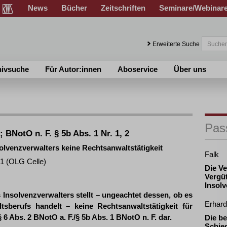
News
Bücher
Zeitschriften
Seminare/Webinar
Erweiterte Suche
hivsuche
Für Autor:innen
Aboservice
Über uns
Pas
; BNotO n. F. § 5b Abs. 1 Nr. 1, 2
lvenzverwalters keine Rechtsanwaltstätigkeit
Falk
21 (OLG Celle)
Die V
Vergü
Insol
nsolvenzverwalters stellt – ungeachtet dessen, ob es
Erhard
sberufs handelt – keine Rechtsanwaltstätigkeit für
§ 6 Abs. 2 BNotO a. F./§ 5b Abs. 1 BNotO n. F. dar.
Die b
Schie