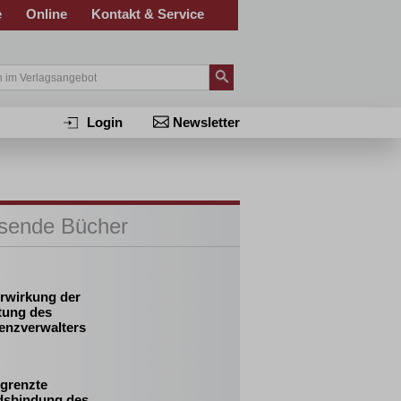
e
Online
Kontakt & Service
Login
Newsletter
sende Bücher
erwirkung der
tung des
venzverwalters
egrenzte
dsbindung des