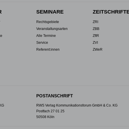
R
SEMINARE
ZEITSCHRIFT
r
Rechtsgebiete
ZRI
Veranstaltungsarten
ZBB
te
Alle Termine
ZfIR
Service
ZVI
Referent:innen
ZWeR
POSTANSCHRIFT
 KG
RWS Verlag Kommunikationsforum GmbH & Co. KG
Postfach 27 01 25
50508 Köln