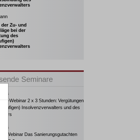
venzverwalters
ann
 der Zu- und
läge bei der
tung des
ufigen)
venzverwalters
sende Seminare
2026
eiter-Webinar 2 x 3 Stunden: Vergütungen
orläufigen) Insolvenzverwalters und des
änders
2026
ker-Webinar Das Sanierungsgutachten