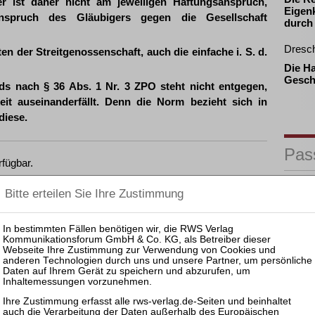
r ist daher nicht am jeweiligen Haftungsanspruch,
Eigenk
spruch des Gläubigers gegen die Gesellschaft
durch
Dresc
rten der Streitgenossenschaft, auch die einfache i. S. d.
Die H
Gesch
s nach § 36 Abs. 1 Nr. 3 ZPO steht nicht entgegen,
keit auseinanderfällt. Denn die Norm bezieht sich in
diese.
Pas
rfügbar.
zen und Rechtsprechung frei.
25.08.
Prakti
Zulass
Insolv
fügen, können Sie den gewünschten Beitrag trotzdem
14.10.
Mitarb
Insolv
ewünschten Beitrag kostenpflichtig per Rechnung.