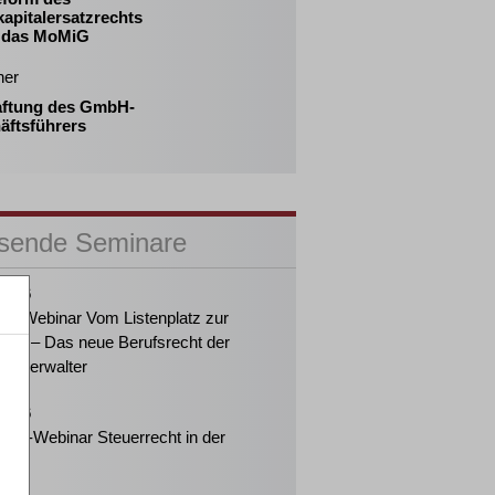
apitalersatzrechts
 das MoMiG
her
aftung des GmbH-
äftsführers
sende Seminare
2026
ker-Webinar Vom Listenplatz zur
ung – Das neue Berufsrecht der
enzverwalter
2026
eiter-Webinar Steuerrecht in der
enz