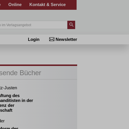
e
Online
Kontakt & Service
Login
Newsletter
sende Bücher
tz-Justen
aftung des
nditisten in der
enz der
schaft
der
eform des