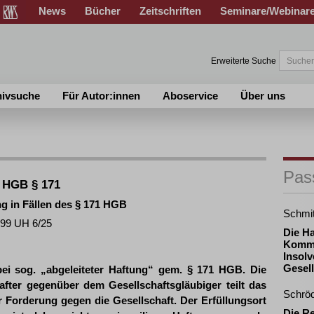
News
Bücher
Zeitschriften
Seminare/Webinar
Erweiterte Suche
hivsuche
Für Autor:innen
Aboservice
Über uns
Pas
; HGB § 171
g in Fällen des § 171 HGB
Schmi
 99 UH 6/25
Die H
Komma
Insolv
Gesell
i sog. „abgeleiteter Haftung“ gem. § 171 HGB. Die
after gegenüber dem Gesellschaftsgläubiger teilt das
Schrö
r Forderung gegen die Gesellschaft. Der Erfüllungsort
Die R