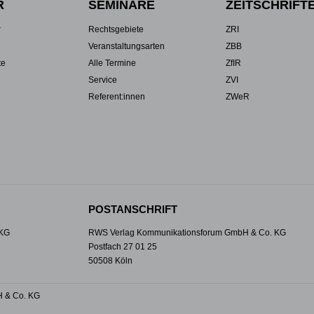
R
SEMINARE
ZEITSCHRIFT
r
Rechtsgebiete
ZRI
Veranstaltungsarten
ZBB
te
Alle Termine
ZfIR
Service
ZVI
Referent:innen
ZWeR
POSTANSCHRIFT
 KG
RWS Verlag Kommunikationsforum GmbH & Co. KG
Postfach 27 01 25
50508 Köln
 & Co. KG