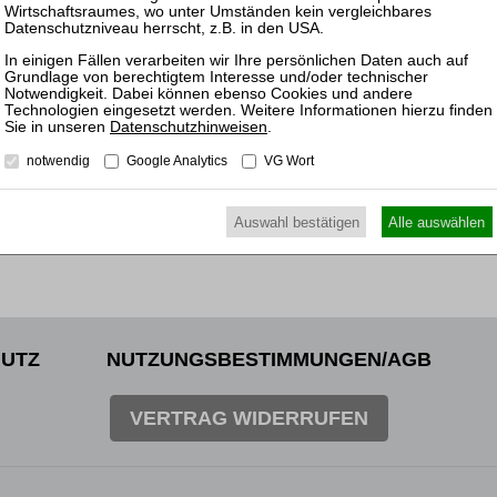
10.03.
nkl. 7 % MwSt. kaufen
Mitarb
Insolv
ewünschten Beitrag kostenpflichtig mit
PayPal
.
Datenschutzhinweisen
.
nkl. 7 % MwSt. kaufen
notwendig
Google Analytics
VG Wort
Auswahl bestätigen
Alle auswählen
UTZ
NUTZUNGSBESTIMMUNGEN/AGB
VERTRAG WIDERRUFEN