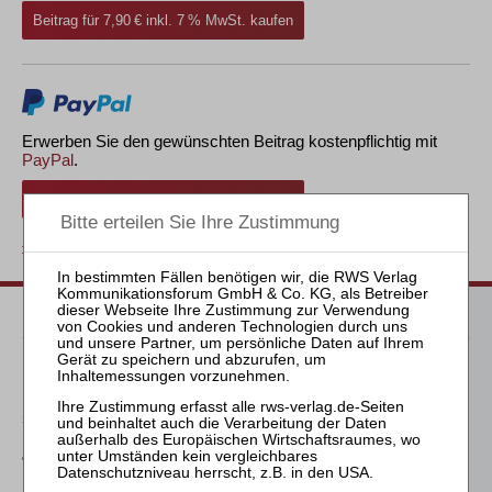
Beitrag für 7,90 € inkl. 7 % MwSt. kaufen
Erwerben Sie den gewünschten Beitrag kostenpflichtig mit
PayPal
.
Beitrag für 7,90 € inkl. 7 % MwSt. kaufen
zurück
Passende Bücher
Meyer
Die Freigabe der
selbständigen Tätigkeit
nach § 35 Abs. 2 InsO aus
arbeitsrechtlicher
Perspektive