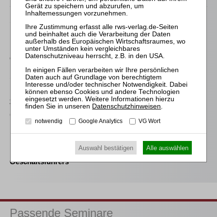
Schmitz-Justen
Die Haftung des
Kommanditisten in der
Insolvenz der
Gesellschaft
Sahrmann
Praxis der Zu- und
Abschläge bei der
Vergütung des
Datenschutzhinweisen
.
(vorläufigen)
notwendig
Google Analytics
VG Wort
Insolvenzverwalters
Drescher
Auswahl bestätigen
Alle auswählen
Die Haftung des GmbH-
Geschäftsführers
Passende Seminare