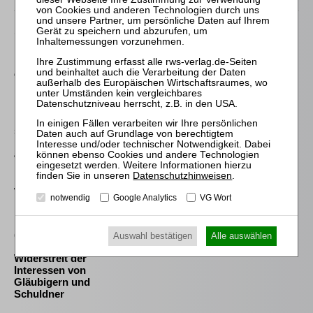
Schröder
Die Reform des
Eigenkapitalersatzrechts
durch das MoMiG
Meyer
Die Freigabe der
selbständigen Tätigkeit
nach § 35 Abs. 2 InsO aus
arbeitsrechtlicher
Perspektive
Datenschutzhinweisen
.
Westermann
notwendig
Google Analytics
VG Wort
Die Auswahl und die
Bestellung des
(vorläufigen)
Auswahl bestätigen
Alle auswählen
Insolvenzverwalters im
Widerstreit der
Interessen von
Gläubigern und
Schuldner