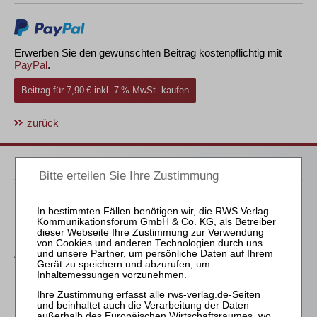
Erwerben Sie den gewünschten Beitrag kostenpflichtig mit
PayPal
.
Beitrag für 7,90 € inkl. 7 % MwSt. kaufen
zurück
Passende Bücher
Meyer
Die Freigabe der
selbständigen Tätigkeit
nach § 35 Abs. 2 InsO aus
arbeitsrechtlicher
Perspektive
Kleindiek
Die Anfechtung der