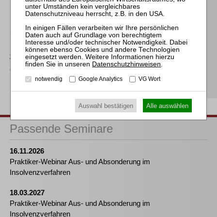
Eröffnungsentscheidung
nach Art. 5 EuInsVO
Sahrmann
Praxis der Zu- und
Abschläge bei der
Vergütung des
Datenschutzhinweisen
.
(vorläufigen)
Insolvenzverwalters
notwendig
Google Analytics
VG Wort
Auswahl bestätigen
Alle auswählen
Passende Seminare
16.11.2026
Praktiker-Webinar Aus- und Absonderung im
Insolvenzverfahren
18.03.2027
Praktiker-Webinar Aus- und Absonderung im
Insolvenzverfahren