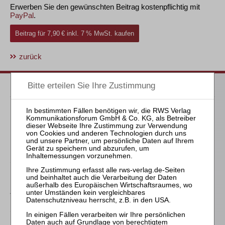
Erwerben Sie den gewünschten Beitrag kostenpflichtig mit
PayPal
.
Beitrag für 7,90 € inkl. 7 % MwSt. kaufen
zurück
Passende Bücher
Krüger / Ehl
Leasing in Krise und
Insolvenz des
Leasingnehmers
Steinhauser
Bleibeprämien in der
Insolvenz des
Arbeitgebers
Schmitz-Justen
Die Haftung des