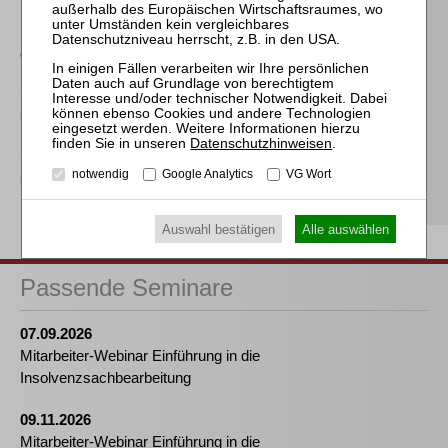
Die Reform des
Eigenkapitalersatzrechts
durch das MoMiG
Sinz / Rechel
Unternehmensinsolvenz
Datenschutzhinweisen
.
Sinz / Hiebert
notwendig
Google Analytics
VG Wort
Unternehmensinsolvenz
Auswahl bestätigen
Alle auswählen
Passende Seminare
07.09.2026
Mitarbeiter-Webinar Einführung in die
Insolvenzsachbearbeitung
09.11.2026
Mitarbeiter-Webinar Einführung in die