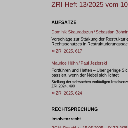
ZRI Heft 13/2025 vom 10
AUFSÄTZE
Dominik Skauradszun
/
Sebastian Böhni
Vorschläge zur Stärkung der Restrukturi
Rechtsschutzes in Restrukturierungssa
ZRI 2025, 617
Maurice Hühn
/
Paul Jezierski
Fortführen und Haften – Über geringe Si
passiert, wenn der Nebel sich lichtet
Stellung der schwachen vorläufigen Insolvenz
ZRI 2024, 490
ZRI 2025, 624
RECHTSPRECHUNG
Insolvenzrecht
BGH, Beschl. v. 15.05.2025 – IX ZB 8/25