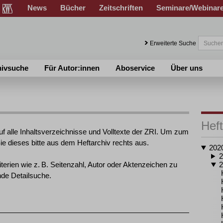
News
Bücher
Zeitschriften
Seminare/Webinar
Erweiterte Suche
hivsuche
Für Autor:innen
Aboservice
Über uns
Heft
uf alle Inhaltsverzeichnisse und Volltexte der ZRI. Um zum
e dieses bitte aus dem Heftarchiv rechts aus.
202
2
erien wie z. B. Seitenzahl, Autor oder Aktenzeichen zu
2
nde Detailsuche.