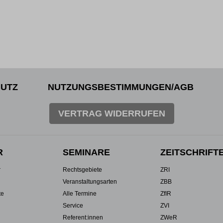
UTZ
NUTZUNGSBESTIMMUNGEN/AGB
VERTRAG WIDERRUFEN
R
SEMINARE
ZEITSCHRIFT
r
Rechtsgebiete
ZRI
Veranstaltungsarten
ZBB
te
Alle Termine
ZfIR
Service
ZVI
Referent:innen
ZWeR