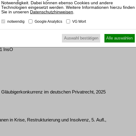
Datenschutzhinweisen
.
 443/23
altung)
notwendig
Google Analytics
VG Wort
Auswahl bestätigen
Alle auswählen
SLa 802/24
1 InsO
e Gläubigerkonkurrenz im deutschen Privatrecht, 2025
n in Krise, Restrukturierung und Insolvenz, 5. Aufl.,