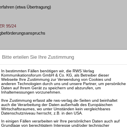
fahren (etwa Übertragung)
 ZR 95/24
lugbeförderungsanspruchs
8 W 124/21
hkeit
ache nach § 95 Abs. 1 Nr. 4a GVG und einer
 72a Abs. 1 Nr. 7 GVG
4 U 144/23
altung; Verfolg der Geschäftsführerhaftung nach
triebes sowie nach Verfahrenseröffnung