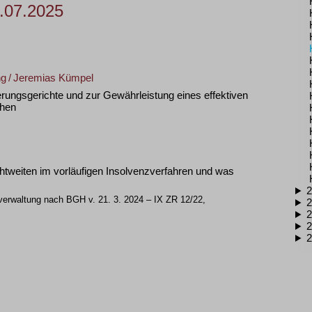
.07.2025
ng
/
Jeremias Kümpel
erungsgerichte und zur Gewährleistung eines effektiven
chen
chtweiten im vorläufigen Insolvenzverfahren und was
2
verwaltung nach BGH v. 21. 3. 2024 – IX ZR 12/22,
2
2
2
2