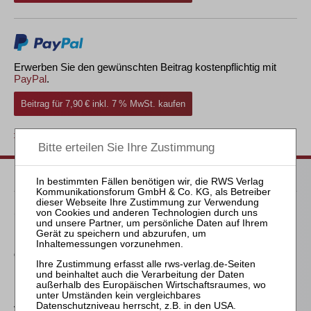
Erwerben Sie den gewünschten Beitrag kostenpflichtig mit
PayPal
.
Beitrag für 7,90 € inkl. 7 % MwSt. kaufen
zurück
Passende Bücher
Schröder
Die Reform des
Eigenkapitalersatzrechts
durch das MoMiG
Falk
Die Verwirkung der
Vergütung des