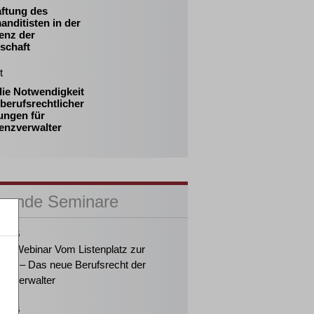
aftung des
nditisten in der
enz der
schaft
t
die Notwendigkeit
berufsrechtlicher
ungen für
enzverwalter
sende Seminare
2026
ker-Webinar Vom Listenplatz zur
ung – Das neue Berufsrecht der
enzverwalter
2026