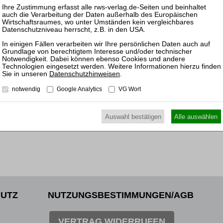
ewünschten Beitrag kostenpflichtig per Rechnung.
Mitarb
Insol
nkl. 7 % MwSt. kaufen
16.11.
Prakti
ewünschten Beitrag kostenpflichtig mit
PayPal
.
Insolv
nkl. 7 % MwSt. kaufen
Datenschutzhinweisen
.
notwendig
Google Analytics
VG Wort
Auswahl bestätigen
Alle auswählen
UTZ
NUTZUNGSBESTIMMUNGEN/AGB
VERTRAG WIDERRUFEN