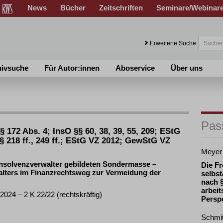
News
Bücher
Zeitschriften
Seminare/Webinar
Erweiterte Suche
hivsuche
Für Autor:innen
Aboservice
Über uns
Pas
 172 Abs. 4; InsO §§ 60, 38, 39, 55, 209; EStG
§ 218 ff., 249 ff.; EStG VZ 2012; GewStG VZ
Meyer
Insolvenzverwalter gebildeten Sondermasse –
Die Fr
alters im Finanzrechtsweg zur Vermeidung der
selbst
nach §
arbeit
024 – 2 K 22/22 (rechtskräftig)
Persp
Schmi