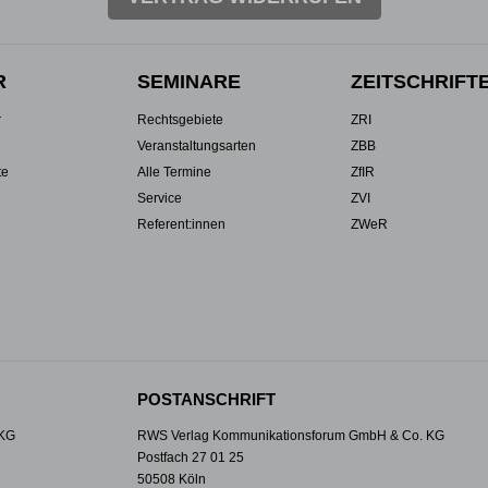
R
SEMINARE
ZEITSCHRIFT
r
Rechtsgebiete
ZRI
Veranstaltungsarten
ZBB
te
Alle Termine
ZfIR
Service
ZVI
Referent:innen
ZWeR
POSTANSCHRIFT
 KG
RWS Verlag Kommunikationsforum GmbH & Co. KG
Postfach 27 01 25
50508 Köln