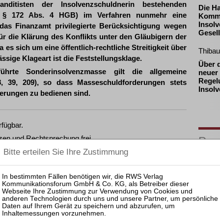
itisten der Insolvenzschuldnerin bestehenden
Die H
, § 172 Abs. 4 HGB) im Verfahren nunmehr eine
Komma
Insolv
as Finanzamt privilegierte Berücksichtigung wegen
Gesell
ür die Klärung des Konflikts unter den Gläubigern der
 es sich um eine öffentlich-rechtliche Streitigkeit über
Thibau
sige Klageart ist die Feststellungsklage.
Über 
hrte Sonderinsolvenzmasse gilt die allgemeine
neuer 
Regel
8, 39, 209), so dass Masseschuldforderungen stets
Insolv
derungen zu bedienen sind.
rfügbar.
zen und Rechtsprechung frei.
Pas
25.08.
Prakti
Zulass
fügen, können Sie den gewünschten Beitrag trotzdem
Insolv
14.10.