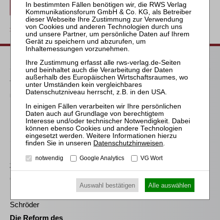
Beitrag für 7,90 € inkl. 7 % MwSt. kaufen
zurück
Passende Bücher
Thibaut
Über die Notwendigkeit
neuer berufsrechtlicher
Regelungen für
Insolvenzverwalter
Sahrmann
Datenschutzhinweisen
.
Praxis der Zu- und
notwendig
Google Analytics
VG Wort
Abschläge bei der
Vergütung des
(vorläufigen)
Auswahl bestätigen
Alle auswählen
Insolvenzverwalters
Schröder
Die Reform des