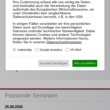
Schröder
Die Reform des
Eigenkapitalersatzrechts
durch das MoMiG
Kübler † / Bork / Prütting (Hrsg.)
HRI I – Handbuch
Restrukturierung vor der
Datenschutzhinweisen
.
Insolvenz
notwendig
Google Analytics
VG Wort
Steinhauser
Bleibeprämien in der
Auswahl bestätigen
Alle auswählen
Insolvenz des
Arbeitgebers
Passende Seminare
25.08.2026