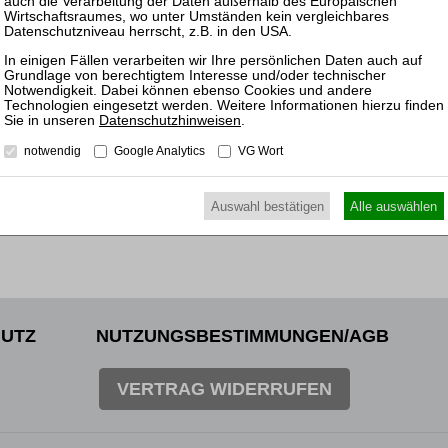
17.11.
Mitarb
Insolv
Datenschutzhinweisen
.
notwendig
Google Analytics
VG Wort
Auswahl bestätigen
Alle auswählen
UTZ
NUTZUNGSBESTIMMUNGEN/AGB
VERTRAG WIDERRUFEN