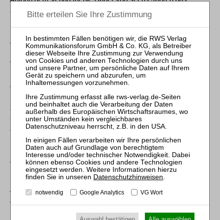
ausschließliche, danach das einfache, räumlich
unbeschränkte Nutzungsrecht, jeweils auch für
Übersetzungen, Nachdrucke, Nachdruckgenehmigungen und
die Kombination mit anderen Werken oder Teilen daraus. Das
Nutzungsrecht umfasst insbesondere das Recht zur
Vervielfältigung und Verbreitung in körperlicher Form, das
Recht zur öffentlichen Wiedergabe und Zugänglichmachung,
das Recht zur Aufnahme in Datenbanken, das Recht zur
Speicherung auf elektronischen Datenträgern und das Recht
zu deren Verbreitung und Vervielfältigung sowie das Recht zur
sonstigen Verwertung in elektronischer Form. Hierzu zählen
auch heute noch nicht bekannte Nutzungsformen.
Der urheberrechtliche Schutz gilt auch für Entscheidungen und
deren Leitsätze, soweit sie redaktionell oder vom
Einsendenden redigiert bzw. erarbeitet wurden. Jede vom
Datenschutzhinweisen
.
Urheberrechtsgesetz nicht ausdrücklich zugelassene
notwendig
Google Analytics
VG Wort
Verwertung bedarf vorheriger schriftlicher Zustimmung des
Verlages. Das gilt insbesondere für Vervielfältigung,
Bearbeitung, Übersetzung, Mikroverfilmung und
Auswahl bestätigen
Alle auswählen