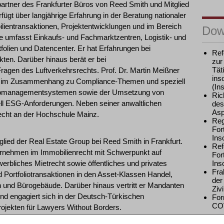
artner des Frankfurter Büros von Reed Smith und Mitglied
fügt über langjährige Erfahrung in der Beratung nationaler
ilientransaktionen, Projektentwicklungen und im Bereich
Dow
 umfasst Einkaufs- und Fachmarktzentren, Logistik- und
olien und Datencenter. Er hat Erfahrungen bei
Ref
ten. Darüber hinaus berät er bei
zur
Tät
ragen des Luftverkehrsrechts. Prof. Dr. Martin Meißner
ins
ter im Zusammenhang zu Compliance-Themen und speziell
(In
sikomanagementsystemen sowie der Umsetzung von
Ric
ell ESG-Anforderungen. Neben seiner anwaltlichen
des
Asp
srecht an der Hochschule Mainz.
Reg
For
Ins
glied der Real Estate Group bei Reed Smith in Frankfurt.
Ref
nternehmen im Immobilienrecht mit Schwerpunkt auf
For
erbliches Mietrecht sowie öffentliches und privates
Ins
Fra
d Portfoliotransaktionen in den Asset-Klassen Handel,
der
 und Bürogebäude. Darüber hinaus vertritt er Mandanten
Ziv
 und engagiert sich in der Deutsch-Türkischen
For
COV
rojekten für Lawyers Without Borders.