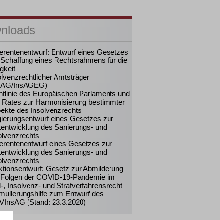
nloads
erentenentwurf: Entwurf eines Gesetzes
 Schaffung eines Rechtsrahmens für die
igkeit
olvenzrechtlicher Amtsträger
sAG/InsAGEG)
htlinie des Europäischen Parlaments und
 Rates zur Harmonisierung bestimmter
ekte des Insolvenzrechts
ierungsentwurf eines Gesetzes zur
tentwicklung des Sanierungs- und
olvenzrechts
erentenentwurf eines Gesetzes zur
tentwicklung des Sanierungs- und
olvenzrechts
ktionsentwurf: Gesetz zur Abmilderung
 Folgen der COVID-19-Pandemie im
il-, Insolvenz- und Strafverfahrensrecht
mulierungshilfe zum Entwurf des
InsAG (Stand: 23.3.2020)