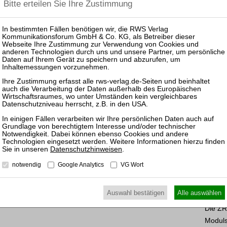
 beiden fachlich exzellenten und erfahrenen Kollegen“,
Geschäftsführung von FGvW. „Mit ihrer umfassenden
ZRI 
 und ihrer hervorragenden Vernetzung im Markt werden sie
nsere Immobilienrechtspraxis sowohl im Rhein-Main-Gebiet
eich auszubauen und zugleich aufgrund der gesunden
u entwickeln.“
Die ZRI
mit meinem langjährigen Kollegen Cihangir Agdemir die
Insolv
eichs bei FGvW mitzugestalten und die Kanzlei im
 zu positionieren. Die fachliche Kompetenz der
über das gesamte Spektrum der Rechtsberatung hat mich
los bestmögliche Beratung auf höchstem Niveau bieten zu
ZRI 
hangir Agdemir kommentiert weiter: „Besonders freuen wir
Datenschutzhinweisen
.
nd das unternehmerische Denken im dynamischen Team
notwendig
Google Analytics
VG Wort
bauen und gemeinsam unsere langjährige
n.“
Auswahl bestätigen
Alle auswählen
Die ZRI
Moduls