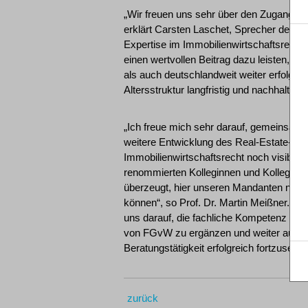
„Wir freuen uns sehr über den Zugang der
erklärt Carsten Laschet, Sprecher der 
Expertise im Immobilienwirtschaftsrecht
einen wertvollen Beitrag dazu leisten, u
als auch deutschlandweit weiter erfolgr
Altersstruktur langfristig und nachhaltig z
„Ich freue mich sehr darauf, gemeinsam 
weitere Entwicklung des Real-Estate-Ber
Immobilienwirtschaftsrecht noch visibler
renommierten Kolleginnen und Kollegen 
überzeugt, hier unseren Mandanten naht
können“, so Prof. Dr. Martin Meißner. Ci
uns darauf, die fachliche Kompetenz u
von FGvW zu ergänzen und weiter auszu
Beratungstätigkeit erfolgreich fortzusetze
zurück