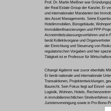
Prof. Dr. Martin Meißner war Gründungsp
der Real Estate Group der Kanzlei. Er ver
und internationaler Mandanten bei Immob
des Asset Managements. Seine Expertise
Hotelimmobilien, Bürogebäude, Wohnportf
Immobilienfinanzierungen und PPP-Projek
Arzneimittelzulassungsverfahren und in F
berät Kollektivorgane und Organvertre
der Einrichtung und Steuerung von Ri
regulatorischen Vorgaben und hier spezi
Tätigkeit ist er Professor für Wirtschaft
Cihangir Agdemir war zuvor ebenfalls Mit
Er berät nationale und internationale U
Transaktionen, Projektentwicklungen, gew
Baurecht. Sein Fokus liegt auf Einzel- un
Logistik, Wohnen, Hotels, Rechenzentren
in immobilienrechtlichen Streitverfahren
Juristenvereinigung sowie in Pro-Bono-P