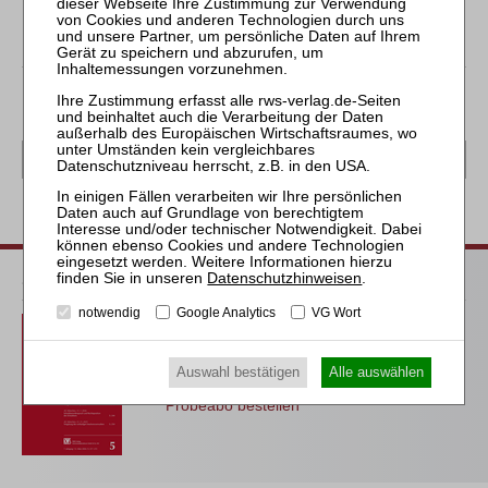
leistenden Ausgleichszahlungen scheidet ebenfalls aus.
zurück
ZRI-Probeabo
Datenschutzhinweisen
.
notwendig
Google Analytics
VG Wort
1 Ausgabe als kostenfreies Probeabo
inkl. 14 Tage kostenfreie ZRI-online-
Auswahl bestätigen
Alle auswählen
Nutzung
Probeabo bestellen