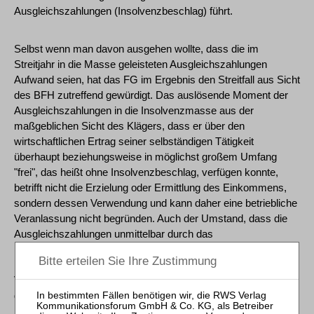
Ausgleichszahlungen (Insolvenzbeschlag) führt.
Selbst wenn man davon ausgehen wollte, dass die im
Streitjahr in die Masse geleisteten Ausgleichszahlungen
Aufwand seien, hat das FG im Ergebnis den Streitfall aus Sicht
des BFH zutreffend gewürdigt. Das auslösende Moment der
Ausgleichszahlungen in die Insolvenzmasse aus der
maßgeblichen Sicht des Klägers, dass er über den
wirtschaftlichen Ertrag seiner selbständigen Tätigkeit
überhaupt beziehungsweise in möglichst großem Umfang
"frei", das heißt ohne Insolvenzbeschlag, verfügen konnte,
betrifft nicht die Erzielung oder Ermittlung des Einkommens,
sondern dessen Verwendung und kann daher eine betriebliche
Veranlassung nicht begründen. Auch der Umstand, dass die
Ausgleichszahlungen unmittelbar durch das
Insolvenzverfahren verursacht waren, begründet keine
betriebliche Veranlassung. Vielmehr dienten sie der
Vermeidung einer Besserstellung von Selbständigen
gegenüber abhängig Beschäftigten im Insolvenzverfahren. Die
Berücksichtigung eines weiteren Aufwandes für die zu